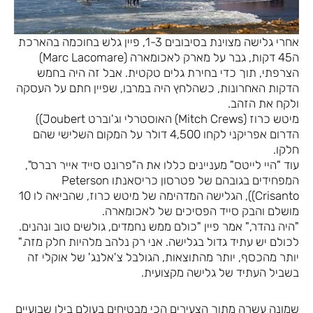
אחרי גלישה מצוינת בסיבובים 1-3, פיין גלש בחוכמה בהארכת
ה45 דקות, גבר על מארק לאכומארה (Marc Lacomare)
הצרפתי, תוך כדי בחירת גלים טקטית. אבל זה היה בחמש
הדקות האחרונות, כשהלחץ היה במרבו, שפיין חתם על העסקה
ולקח את הזהב.
מיטש כרוז (Mitch Crews) האוסטרלי וג'וברט Joubert))
הדרום אפריקני לקחו 4,500 דולר על המקום השלישי שהם
חלקו.
עוד "היי לייטס" מעניינים כללו את ה"פרונט סייד אייר רברס",
המפחידים בגובהם של פטרסון כריסאנתו Peterson
Crisanto)), הגלישה המדהימה של מיטש כרוז, שהביאה לו 10
מושלם והבק סייד הפסיכים של לאכומארה.
"היה נהדר," אמר פיין "כולם ממש נחמדים, גולשים טוב ונהנים.
לכולם יש עתיד גדול בגלישה. אני רק נלהב מלהיות חלק מזה."
יותר מהכסף, יותר מהתוצאות, הגולבל צ'אלנג' של אוקלי זה
בשביל העתיד של גלישה מקצועית.
שמונה עשרה מתוך הצעירים הכי מבטיחים בעולם בילו שבועיים