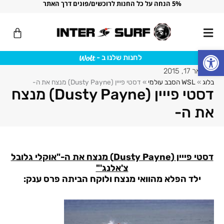
5% הנחה על כל החנות לרוכשים/פונים דרך האתר
ילוג
תוכן
עגלת
קניות
פתח סרגל נגישות
לחנות שלנו ב -
פברואר 17, 2015
בלוג
»
WSL הסבב עולמי
»
דסטי פייין (Dusty Payne) מנצח את ה-
דסטי פייין (Dusty Payne) מנצח
את ה-
דסטי פייין (
Dusty Payne) מנצח את ה-"אוקלי גלובל
צ'אלנג'"
ילד הפלא מהוואי מנצח ולוקח הביתה פרס ענק: