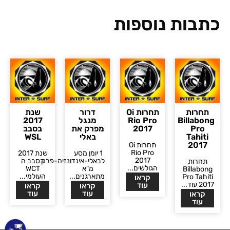
כתבות נוספות
תחרות
תחרות Oi
דרור
שנת
Billabong
Rio Pro
מנגל
2017
Pro
2017
מפרק את
בסבב
Tahiti
באלי
WSL
2017
תחרות Oi
Rio Pro
1 יומן מסע
שנת 2017
2017
לבאלי-אינדונזיה-פרק
בסבב ה
תחרות
הגולשים...
מ"א
WCT
Billabong
מתארגנים...
העולמי...
Pro Tahiti
קראו
2017 עוד...
עוד
קראו
קראו
עוד
עוד
קראו
עוד