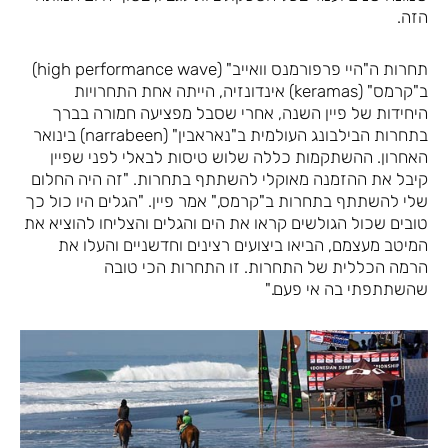
הזה.
תחרות ה"היי פרפורמנס וואייב" (high performance wave)
ב"קרמס" (keramas) אינדונזיה, הייתה אחת התחרויות
היחידות של פיין השנה, אחרי שסבל מפציעה חמורה בברך
בתחרות הבילבונג העולמית ב"נאראבין" (narrabeen) בינואר
האחרון. ההשתקמות כללה שלוש טיסות לבאלי לפני שפיין
קיבל את ההזמנה מאוקלי להשתתף בתחרות. "זה היה החלום
שלי להשתתף בתחרות ב"קרמס," אמר פיין. "הגלים היו כול כך
טובים שכול הגולשים קראו את הים והגלים והצליחו להוציא את
המיטב מעצמם, הביאו ביצועים רצינים וחדשניים והעלו את
הרמה הכללית של התחרות. זו התחרות הכי טובה
שהשתתפתי בה אי פעם."