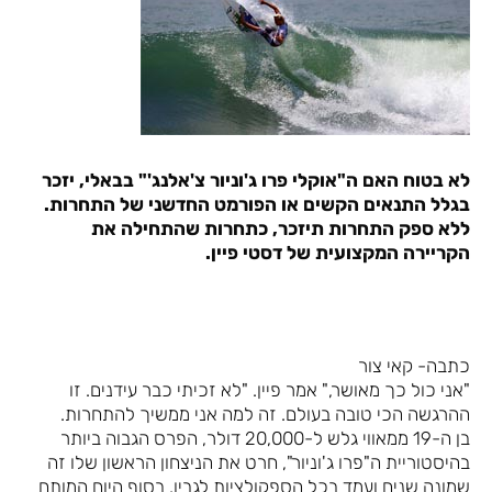
לא בטוח האם ה"אוקלי פרו ג'וניור צ'אלנג'" בבאלי, יזכר
בגלל התנאים הקשים או הפורמט החדשני של התחרות.
ללא ספק התחרות תיזכר, כתחרות שהתחילה את
הקריירה המקצועית של דסטי פיין.
כתבה- קאי צור
"אני כול כך מאושר," אמר פיין. "לא זכיתי כבר עידנים. זו
ההרגשה הכי טובה בעולם. זה למה אני ממשיך להתחרות.
בן ה-19 ממאווי גלש ל-20,000 דולר, הפרס הגבוה ביותר
בהיסטוריית ה"פרו ג'וניור", חרט את הניצחון הראשון שלו זה
שמונה שנים ועמד בכל הספקולציות לגביו, בסוף היום המותח