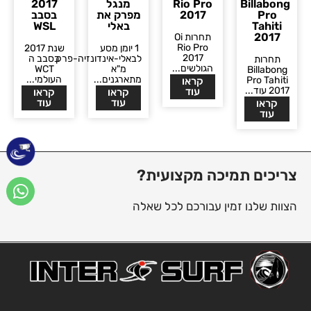
Billabong
Rio Pro
מנגל
2017
Pro
2017
מפרק את
בסבב
Tahiti
באלי
WSL
2017
תחרות Oi
Rio Pro
1 יומן מסע
שנת 2017
2017
לבאלי-אינדונזיה-פרק
בסבב ה
תחרות
הגולשים...
מ"א
WCT
Billabong
מתארגנים...
העולמי...
Pro Tahiti
קראו
2017 עוד...
עוד
קראו
קראו
עוד
עוד
קראו
עוד
צריכים תמיכה מקצועית?
הצוות שלנו זמין עבורכם לכל שאלה