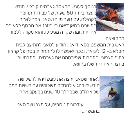
בנוסף לעונש המאסר גארסיה קיבל 7 חודשי
מעצר בית ו-80 שעות של עבודות תרומה
לקהילה, עם נוער מיוחד.סאני אמר לאחר
המשפט בסאן דיאגו כי ביזבז את הכסף ללא כל
אחריות, ומה שקרה מגיע לו, והוא מקווה ללמוד
מהתוצאה.
ראש בית המשפט בסאן דיאגו, הודיע לסאני להתיצב לבית
הכלא ב- 12 לינואר, ובכך יאפשר לו להתחרות בטריפל קראון
בחוף הצפוני, התחרות שפירסמה את גארסיה, ומתרחשת
בחצר האחורית שלו בהוואי.
לאחר שסאני ירצה את עונשו יהיו לו שלושה
חודשים להגיע להסדר תשלומים עם רשויות המס
של ארה"ב שבמהלך 10 שנים במעקב אחריו.
עידכונים נוספים, על מצבו של סאני,
בהמשך…