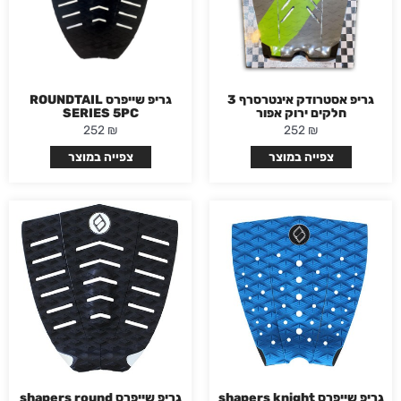
גריפ אסטרודק אינטרסרף 3
גריפ שייפרס ROUNDTAIL
חלקים ירוק אפור
SERIES 5PC
252
₪
252
₪
צפייה במוצר
צפייה במוצר
גריפ שייפרס shapers knight
גריפ שייפרס shapers round