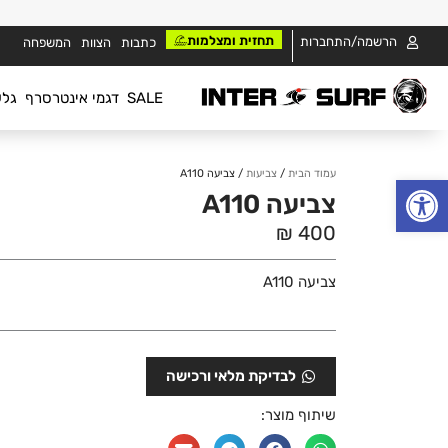
ילוג
תוכן
תחזית ומצלמות
הרשמה/התחברות
כתבות
הצוות
המשפחה
SALE
דגמי אינטרסרף
גלש
עמוד הבית
/
צביעות
/ צביעה A110
פתח סרגל נגישות
צביעה A110
₪
400
צביעה A110
שיתוף מוצר: